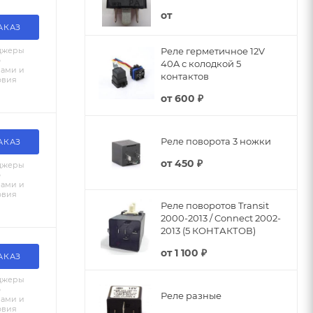
от
АКАЗ
джеры
Реле герметичное 12V
о
40A с колодкой 5
вами и
контактов
овия
от
600 ₽
Реле поворота 3 ножки
АКАЗ
от
450 ₽
джеры
о
вами и
овия
Реле поворотов Transit
2000-2013 / Connect 2002-
2013 (5 КОНТАКТОВ)
от
1 100 ₽
АКАЗ
джеры
о
Реле разные
вами и
овия