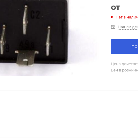
от
Нет в нали
Нашли де
ПО
Цена действи
цен в рознич