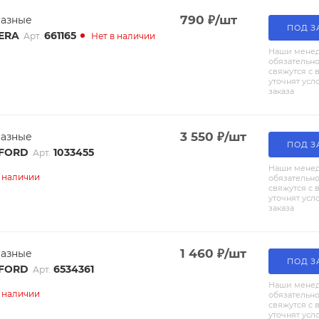
790
₽
/шт
разные
ПОД З
661165
ERA
Арт.
Нет в наличии
Наши мене
обязательн
свяжутся с 
уточнят усл
заказа
3 550
₽
/шт
разные
ПОД З
1033455
FORD
Арт.
Наши мене
в наличии
обязательн
свяжутся с 
уточнят усл
заказа
1 460
₽
/шт
разные
ПОД З
6534361
FORD
Арт.
Наши мене
в наличии
обязательн
свяжутся с 
уточнят усл