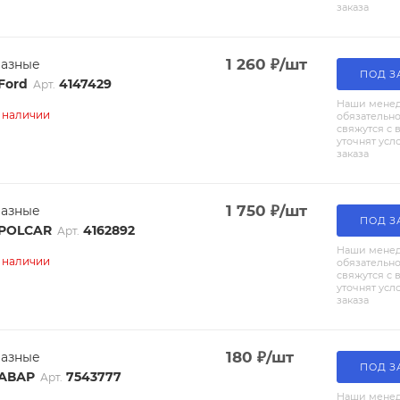
заказа
1 260
₽
/шт
разные
ПОД З
4147429
Ford
Арт.
Наши мене
в наличии
обязательн
свяжутся с 
уточнят усл
заказа
1 750
₽
/шт
разные
ПОД З
4162892
POLCAR
Арт.
Наши мене
в наличии
обязательн
свяжутся с 
уточнят усл
заказа
180
₽
/шт
разные
ПОД З
7543777
АВАР
Арт.
Наши мене