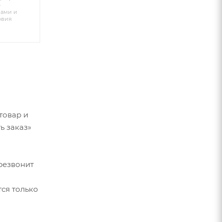
о
вами и
овия
товар и
ь заказ»
резвонит
ся только