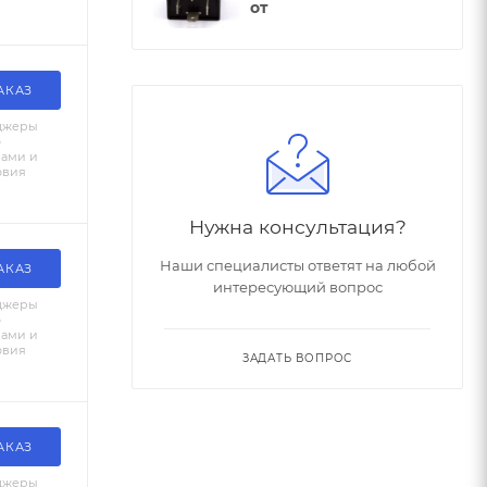
от
АКАЗ
джеры
о
вами и
овия
Нужна консультация?
Наши специалисты ответят на любой
АКАЗ
интересующий вопрос
джеры
о
вами и
овия
ЗАДАТЬ ВОПРОС
АКАЗ
джеры