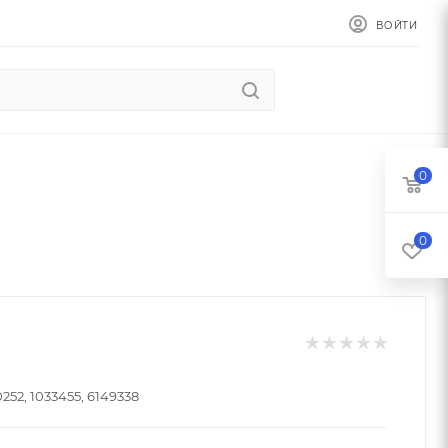
ВОЙТИ
0
0
252, 1033455, 6149338