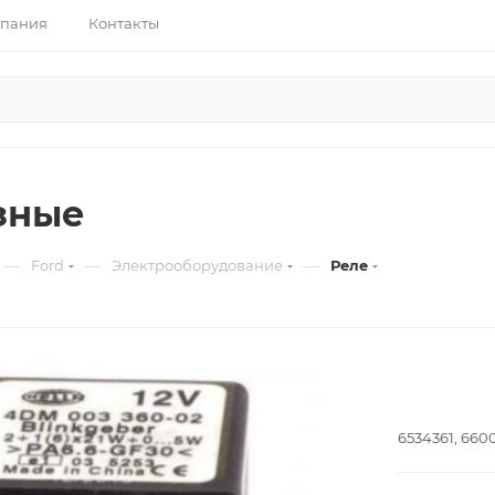
пания
Контакты
зные
—
—
—
Ford
Электрооборудование
Реле
6534361, 6600