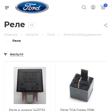
0
Реле
13
—
—
—
Главная
Каталог
Ford
Электрооборудование
—
Реле
ФИЛЬТР
Реле 4 ножки 1425752
Реле 70A Fiesta 1998-