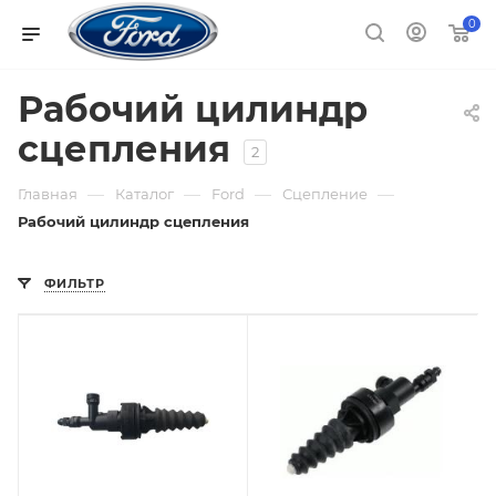
0
Рабочий цилиндр
сцепления
2
—
—
—
—
Главная
Каталог
Ford
Сцепление
Рабочий цилиндр сцепления
ФИЛЬТР