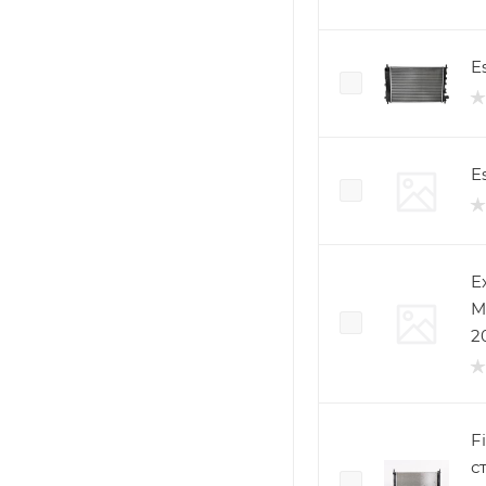
E
E
E
M
2
F
ст