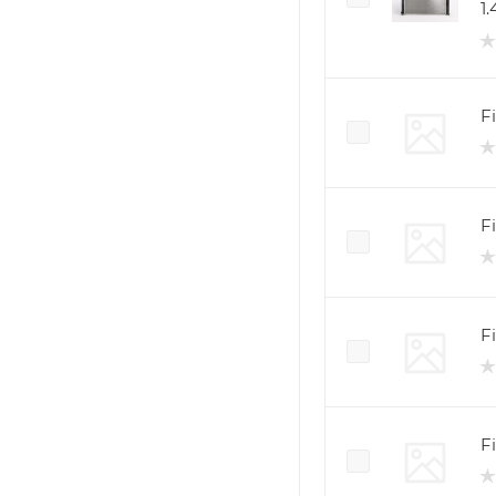
1
Fi
F
F
F