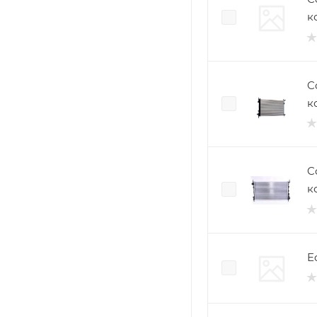
к
C
к
C
к
Ec