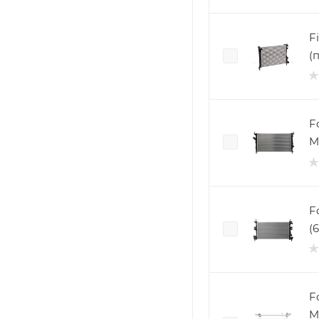
Fi
(
Focu
M
Fo
(
Fo
M