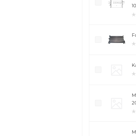
10
F
K
M
2
M