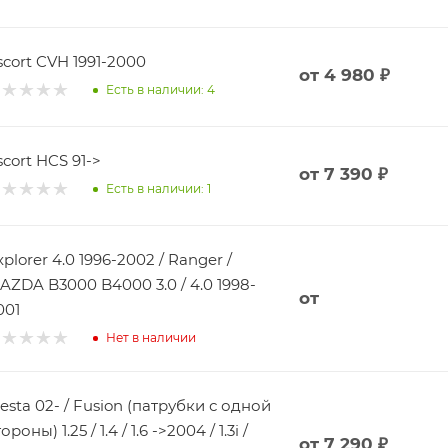
scort CVH 1991-2000
от
4 980 ₽
Есть в наличии: 4
scort HCS 91->
от
7 390 ₽
Есть в наличии: 1
xplorer 4.0 1996-2002 / Ranger /
AZDA B3000 B4000 3.0 / 4.0 1998-
от
001
Нет в наличии
iesta 02- / Fusion (патрубки с одной
ороны) 1.25 / 1.4 / 1.6 ->2004 / 1.3i /
от
7 290 ₽