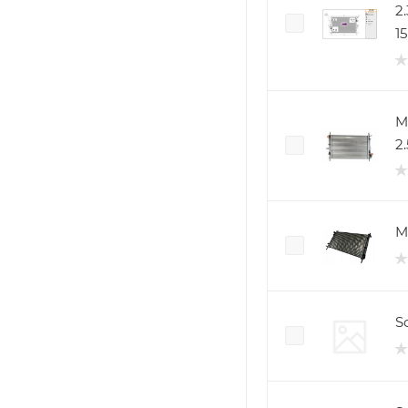
2
1
M
2.
M
Sc