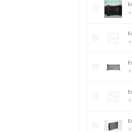
Es
E
E
E