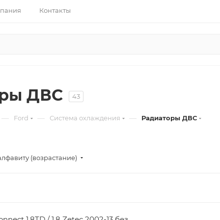
пания
Контакты
оры ДВС
43
—
—
—
Ford
Система охлаждения
Радиаторы ДВС
алфавиту (возрастание)
onnect 1.8TD / 1.8 Zetec 2002-13 без