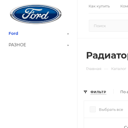
Как купить
Ком
Ford
РАЗНОЕ
Радиат
—
Главная
Каталог
По 
ФИЛЬТР
Выбрать все
C