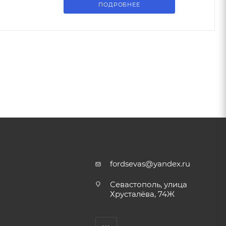
ПОДРОБНЕЕ
fordsevas@yandex.ru
Севастополь, улица
Хрусталёва, 74Ж