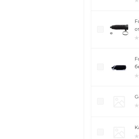
F
о
F
б
G
K