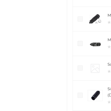
M
M
Si
(