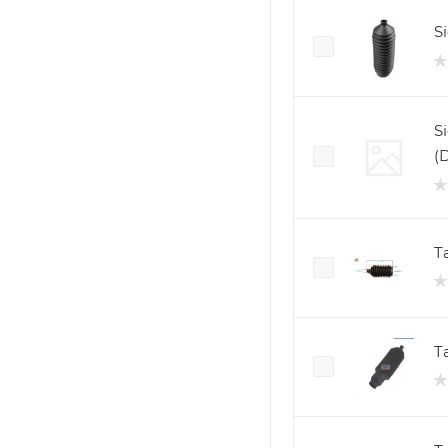
S
S
(
T
T