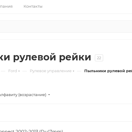
пания
Контакты
и рулевой рейки
22
—
—
—
Ford
Рулевое управление
Пыльники рулевой ре
алфавиту (возрастание)
onnect 2002-2013 (D=47mm)