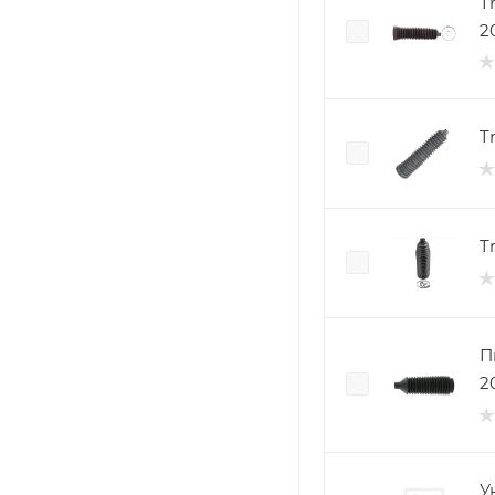
T
2
T
T
П
2
У