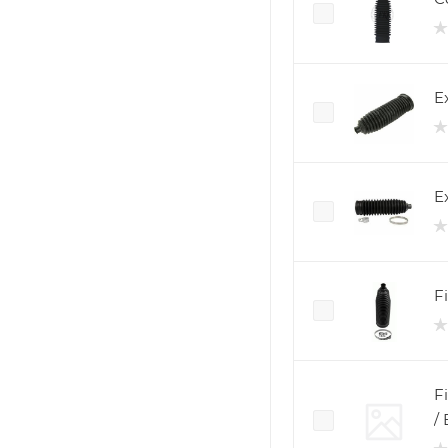
E
E
F
F
/