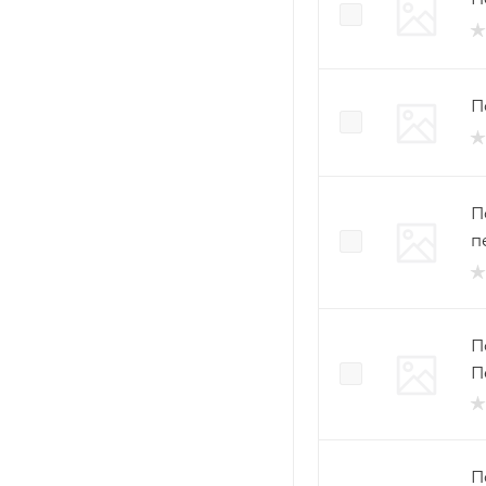
П
П
п
П
П
П