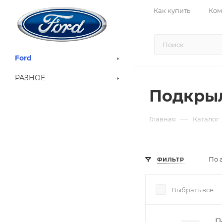
Как купить
Ком
Ford
РАЗНОЕ
Подкры
—
Главная
Каталог
По 
ФИЛЬТР
Выбрать все
П