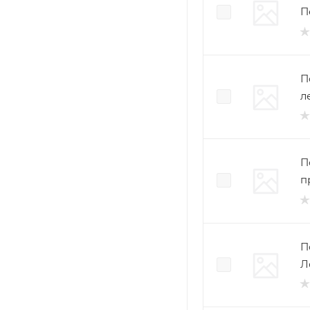
П
П
л
П
п
П
Л