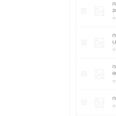
П
2
П
L
П
R
П