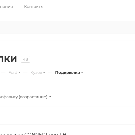
пания
Контакты
лки
48
—
—
—
Ford
Кузов
Подкрылки
алфавиту (возрастание)
одкрылок CONNECT пер. LH