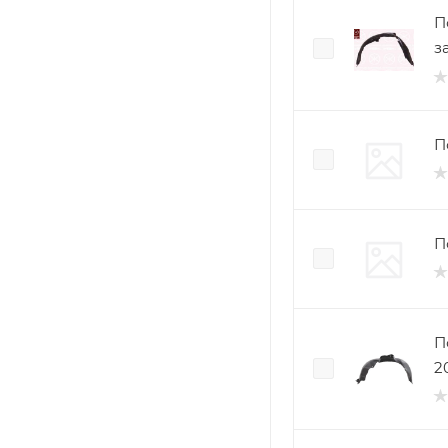
П
з
П
По
2