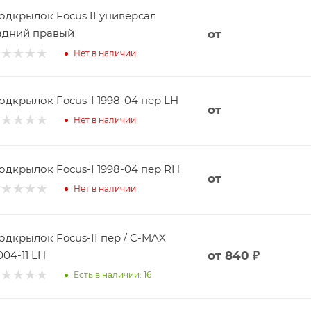
одкрылок Focus II универсал
адний правый
от
Нет в наличии
Подкрылок Focus-I 1998-04 пер LH
от
Нет в наличии
одкрылок Focus-I 1998-04 пер RH
от
Нет в наличии
дкрылок Focus-II пер / C-MAX
004-11 LH
от
840 ₽
Есть в наличии: 16