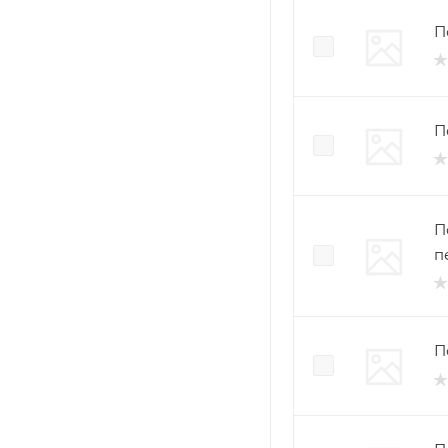
П
П
П
п
П