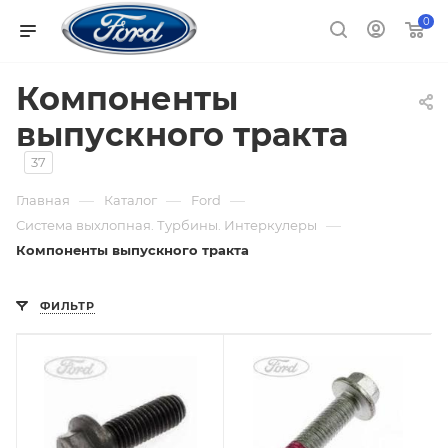
0
Компоненты
выпускного тракта
37
—
—
—
Главная
Каталог
Ford
—
Система выхлопная. Турбины. Интеркулеры
Компоненты выпускного тракта
ФИЛЬТР