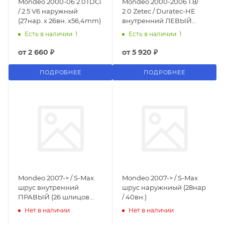
Mondeo 2000-06 2.0TDCi
Mondeo 2000-2006 1.8/
/ 2.5 V6 наружный
2.0 Zetec / Duratec-HE
(27нар. х 26вн. х56,4mm)
внутренний ЛЕВЫЙ
(КПП 26 шлицов / 33
Есть в наличии: 1
Есть в наличии: 1
шлицов трехшип)
от
2 660 ₽
от
5 920 ₽
ПОДРОБНЕЕ
ПОДРОБНЕЕ
Mondeo 2007-> / S-Max
Mondeo 2007-> / S-Max
шрус внутренний
шрус наружниый (28нар
ПРАВЫЙ (26 шлицов
/ 40вн.)
КПП / 28 шлицов
Нет в наличии
Нет в наличии
трехшип)