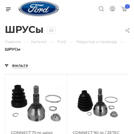
0
ШРУСы
53
—
—
—
—
Главная
Каталог
Ford
Редуктор и привода
ШРУСы
ФИЛЬТР
CONNECT 75 лс шрус
CONNECT 90 лс / ZETEC