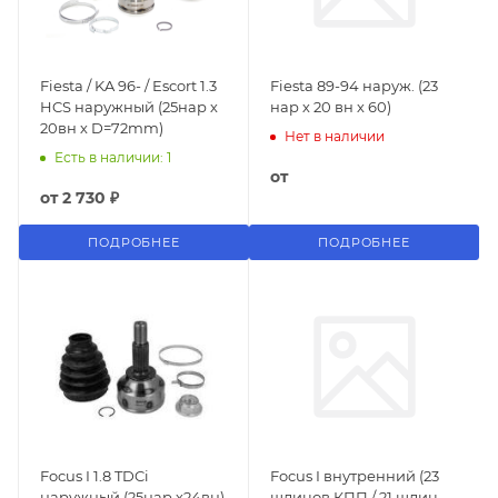
Fiesta / KA 96- / Escort 1.3
Fiesta 89-94 наруж. (23
HCS наружный (25нар х
нар х 20 вн х 60)
20вн х D=72mm)
Нет в наличии
Есть в наличии: 1
от
от
2 730 ₽
ПОДРОБНЕЕ
ПОДРОБНЕЕ
Focus I 1.8 TDCi
Focus I внутренний (23
наружный (25нар.х24вн)
шлицов КПП / 21 шлиц