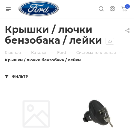
0
Крышки / лючки
бензобака / лейки
23
—
—
—
—
Главная
Каталог
Ford
Система топливная
Крышки / лючки бензобака / лейки
ФИЛЬТР