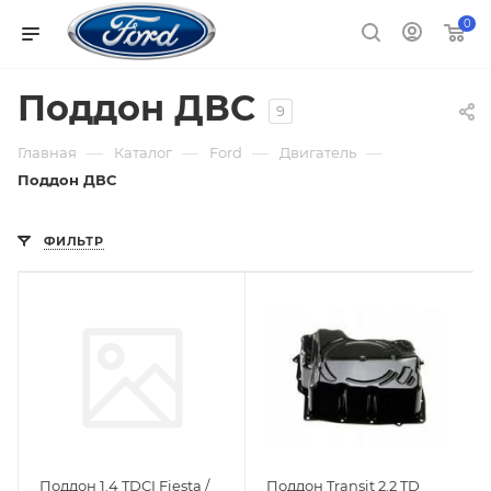
0
Поддон ДВС
9
—
—
—
—
Главная
Каталог
Ford
Двигатель
Поддон ДВС
ФИЛЬТР
Поддон 1.4 TDCI Fiesta /
Поддон Transit 2.2 TD