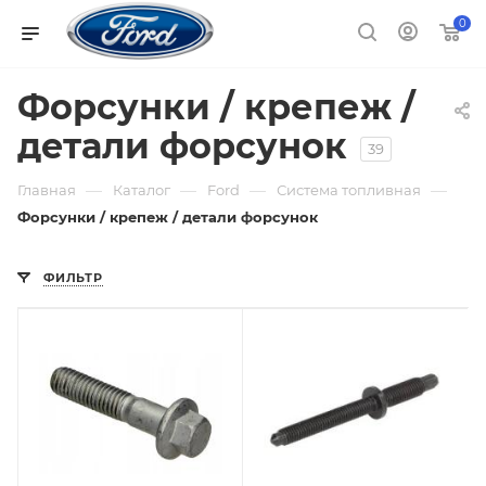
0
Форсунки / крепеж /
детали форсунок
39
—
—
—
—
Главная
Каталог
Ford
Система топливная
Форсунки / крепеж / детали форсунок
ФИЛЬТР