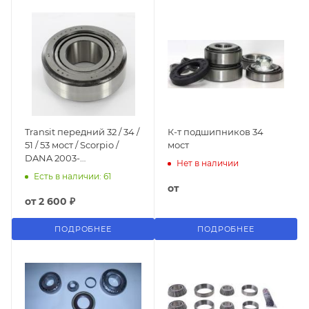
Transit передний 32 / 34 /
К-т подшипников 34
51 / 53 мост / Scorpio /
мост
DANA 2003-
Нет в наличии
(31.75x73.025x29.37mm)
Есть в наличии: 61
от
от
2 600 ₽
ПОДРОБНЕЕ
ПОДРОБНЕЕ