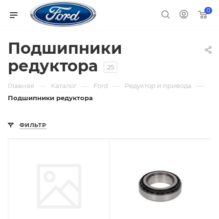
0
Подшипники
редуктора
25
—
—
—
—
Главная
Каталог
Ford
Редуктор и привода
Подшипники редуктора
ФИЛЬТР