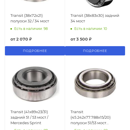
Transit (38x72x21)
Transit (38x83x30) задний
полуоси 32 / 34 мост
34 мост
Есть в наличии: 98
Есть в наличии: 10
от
2 070 ₽
от
3 500 ₽
ПОДРОБНЕЕ
ПОДРОБНЕЕ
Transit (41x89x23/31)
Transit
задний 51 / 53 мост /
(45.242x77.788x15/20)
Mercedes Sprint
полуоси 51/53 мост
Timken / USA DANA 8.8"