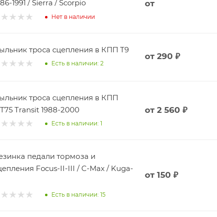
86-1991 / Sierra / Scorpio
от
Нет в наличии
ыльник троса сцепления в КПП T9
от
290 ₽
Есть в наличии: 2
ыльник троса сцепления в КПП
Т75 Transit 1988-2000
от
2 560 ₽
Есть в наличии: 1
езинка педали тормоза и
цепления Focus-II-III / C-Max / Kuga-
от
150 ₽
Есть в наличии: 15