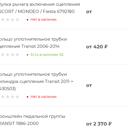
тулка рычага включения сцепления
SCORT / MONDEO / Fiesta 6792180
от
Нет в наличии
ольцо уплотнительное трубки
цепления Transit 2006-2014
от
420 ₽
Есть в наличии: 62
ольцо уплотнительное трубки
илиндра сцепления Transit 2011->
от
1430503)
Нет в наличии
ронштейн педальной группы
RANSIT 1986-2000
от
2 370 ₽