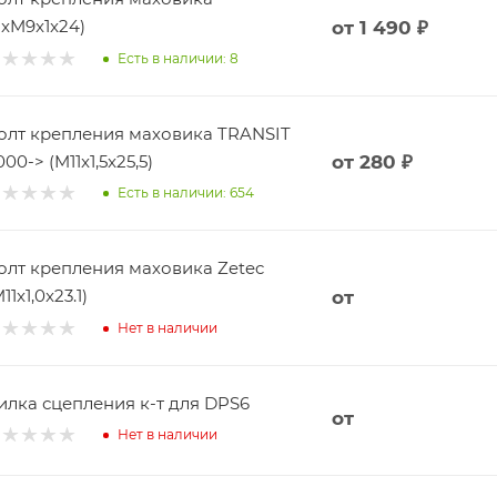
8xM9x1x24)
от
1 490 ₽
Есть в наличии: 8
олт крепления маховика TRANSIT
2000-> (M11x1,5x25,5)
от
280 ₽
Есть в наличии: 654
олт крепления маховика Zetec
11x1,0x23.1)
от
Нет в наличии
илка сцепления к-т для DPS6
от
Нет в наличии