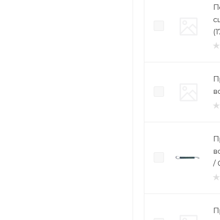
П
с
(
П
в
П
в
/
П