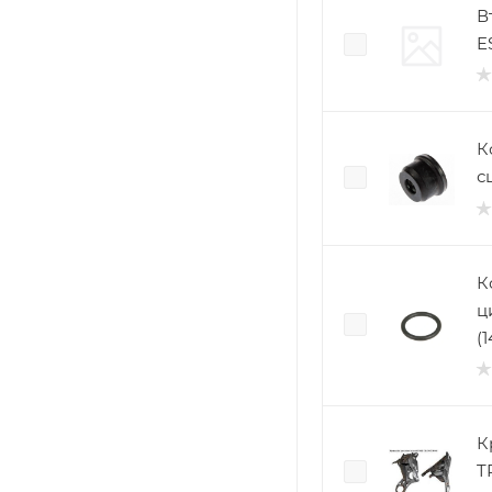
В
E
К
с
К
ц
(
К
T