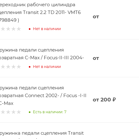
ереходник рабочего цилиндра
цепления Transit 2.2 TD 2011- VMT6
от
1798849 )
Нет в наличии
ружина педали сцепления
озвратная C-Max / Focus-II-III 2004-
от
Нет в наличии
ружина педали сцепления
озвратная Connect 2002- / Focus -I-II
от
200 ₽
 C-Max
Есть в наличии: 7
ружинка педали сцепления Transit