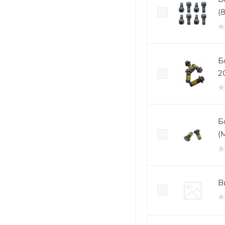
(
Б
Б
(M
В