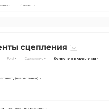
пания
Контакты
енты сцепления
42
—
—
—
Ford
Сцепление
Компоненты сцепления
алфавиту (возрастание)
олт крепления маховика