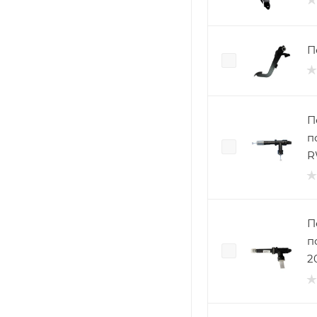
П
П
п
R
П
п
2