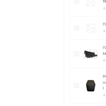
19
П
П
М
Р
с
I