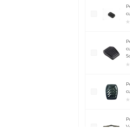
Р
с
Р
с
S
Р
с
Р
V