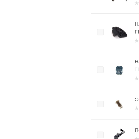
Н
F
Н
T
О
П