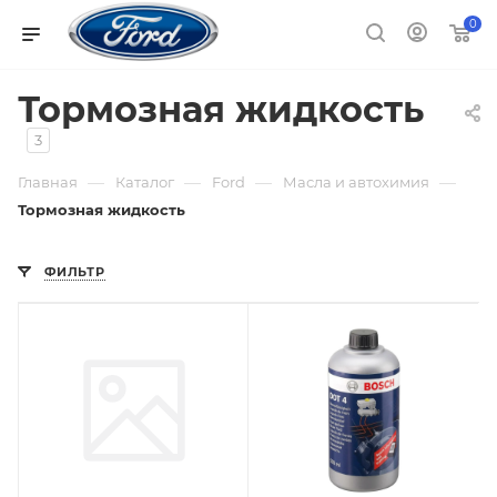
0
Тормозная жидкость
3
—
—
—
—
Главная
Каталог
Ford
Масла и автохимия
Тормозная жидкость
ФИЛЬТР