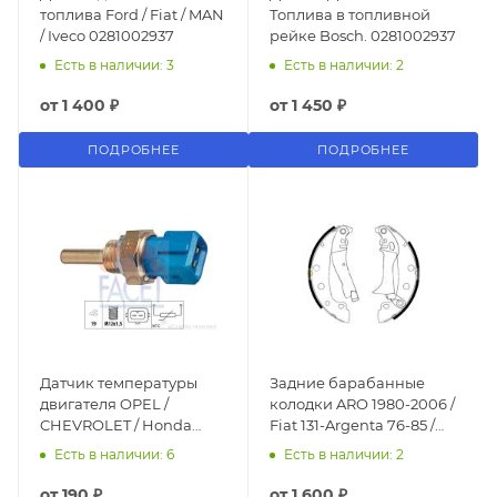
топлива Ford / Fiat / MAN
Топлива в топливной
/ Iveco 0281002937
рейке Bosch. 0281002937
Есть в наличии: 3
Есть в наличии: 2
от
1 400 ₽
от
1 450 ₽
ПОДРОБНЕЕ
ПОДРОБНЕЕ
Датчик температуры
Задние барабанные
двигателя OPEL /
колодки ARO 1980-2006 /
CHEVROLET / Honda
Fiat 131-Argenta 76-85 /
Accord
Peugeot 305 79-90 /
Есть в наличии: 6
Есть в наличии: 2
Renault 18-20-25-Espace
84-96
от
190 ₽
от
1 600 ₽