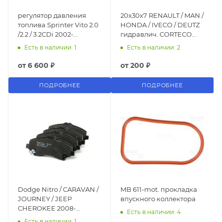
регулятор давления
20x30x7 RENAULT / MAN /
топлива Sprinter Vito 2.0
HONDA / IVECO / DEUTZ
/2.2 / 3.2CDi 2002-
гидравлич. CORTECO
0928400508
12011114B
Есть в наличии: 1
Есть в наличии: 2
от
6 600 ₽
от
200 ₽
ПОДРОБНЕЕ
ПОДРОБНЕЕ
Dodge Nitro / CARAVAN /
MB 611-mot. прокладка
JOURNEY / JEEP
впускного коллектора
CHEROKEE 2008-
Есть в наличии: 4
передние
Есть в наличии: 1