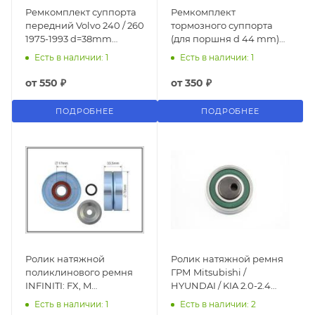
Ремкомплект суппорта
Ремкомплект
передний Volvo 240 / 260
тормозного суппорта
1975-1993 d=38mm
(для поршня d 44 mm)
LUCAS D4062
MERCEDES-BENZ
Есть в наличии: 1
Есть в наличии: 1
Sprinter 95-06, VW LT II
96>.
от
550 ₽
от
350 ₽
ПОДРОБНЕЕ
ПОДРОБНЕЕ
Ролик натяжной
Ролик натяжной ремня
поликлинового ремня
ГРМ Mitsubishi /
INFINITI: FX, M
HYUNDAI / KIA 2.0-2.4
(Y51)NISSAN: NP300
85470UB (55mm)
Есть в наличии: 1
Есть в наличии: 2
NAVARA (D40), NP300