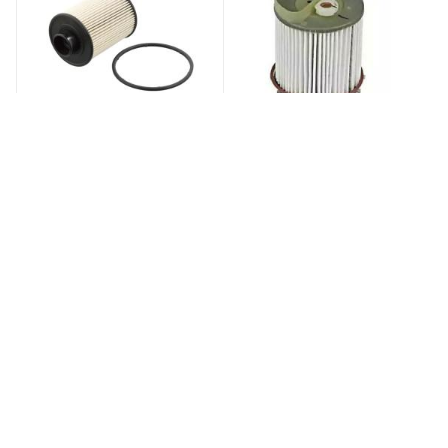
фильтр топливный
Фильтр топливный
Peugeot Boxer/Citroen
SSANG YONG ACTYON
Jumper 2.2HDi 2006-
2006- / KORANDO 2012-
1606267680
/REXTON 2001- 2.0D
Есть в наличии: 10
Есть в наличии: 3
от
350 ₽
от
650 ₽
ПОДРОБНЕЕ
ПОДРОБНЕЕ