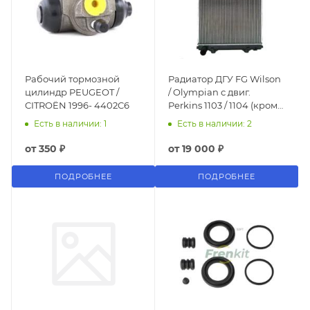
Рабочий тормозной
Радиатор ДГУ FG Wilson
цилиндр PEUGEOT /
/ Olympian с двиг.
CITROËN 1996- 4402C6
Perkins 1103 / 1104 (кроме
TDI) 2485B280
Есть в наличии: 1
Есть в наличии: 2
от
350 ₽
от
19 000 ₽
ПОДРОБНЕЕ
ПОДРОБНЕЕ