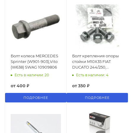
Болт колеса MERCEDES
Болт крепления опоры
Sprinter (W901-903),Vito
стойки M10X35 FIAT
(W638) SWAG 10909806
DUCATO 244/250,
Peugeot Boxer, Citroen J
Есть в наличии: 20
Есть в наличии: 4
2006-
от
400 ₽
от
350 ₽
ПОДРОБНЕЕ
ПОДРОБНЕЕ