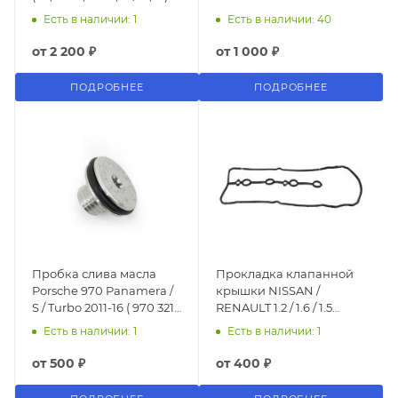
IVECO,DAF,MAN,SCANIA,
Есть в наличии: 1
Есть в наличии: 40
ГАЗ-52/53/3309, ЗИЛ-5301,
КПП КАМАЗ
от
2 200 ₽
от
1 000 ₽
ПОДРОБНЕЕ
ПОДРОБНЕЕ
Пробка слива масла
Прокладка клапанной
Porsche 970 Panamera /
крышки NISSAN /
S / Turbo 2011-16 ( 970 321
RENAULT 1.2 / 1.6 / 1.5
825 00)
HR12DE / HR16DE /
Есть в наличии: 1
Есть в наличии: 1
HR15DE 2010- 132701KT0A
от
500 ₽
от
400 ₽