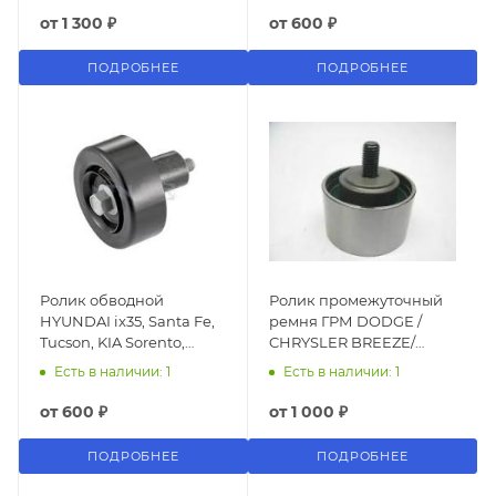
NAVARA
от
1 300 ₽
от
600 ₽
ПОДРОБНЕЕ
ПОДРОБНЕЕ
Ролик обводной
Ролик промежуточный
HYUNDAI ix35, Santa Fe,
ремня ГРМ DODGE /
Tucson, KIA Sorento,
CHRYSLER BREEZE/
Sportage 2.0-2.5 CRDI
STRATUS/ CIRRUS 1997-
Есть в наличии: 1
Есть в наличии: 1
2009-
2000 / ГАЗ-31105 2.4 I4
от
600 ₽
от
1 000 ₽
ПОДРОБНЕЕ
ПОДРОБНЕЕ