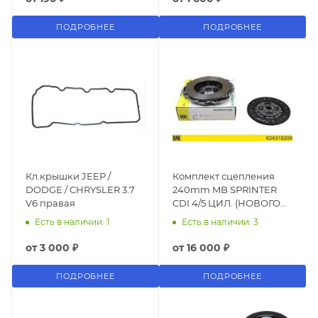
ПОДРОБНЕЕ
ПОДРОБНЕЕ
Кл.крышки JEEP /
Комплект сцепления
DODGE / CHRYSLER 3.7
240mm MB SPRINTER
V6 правая
CDI 4/5 ЦИЛ. (НОВОГО
ОБРАЗЦА) 2000-
Есть в наличии: 1
Есть в наличии: 3
ГЛУБИНА МАХОВИКА
12MM LUK 624318209
от
3 000 ₽
от
16 000 ₽
ПОДРОБНЕЕ
ПОДРОБНЕЕ