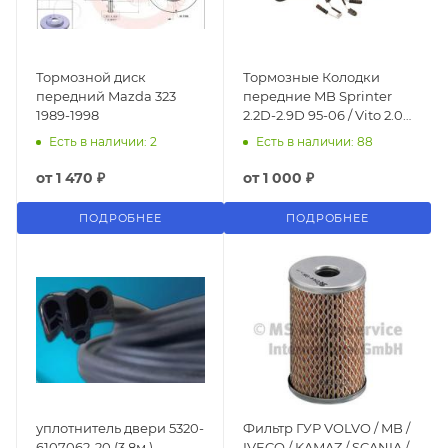
Тормозной диск
Тормозные Колодки
передний Mazda 323
передние MB Sprinter
1989-1998
2.2D-2.9D 95-06 / Vito 2.0-
2.3D 96-03, VW LT 2.3-2.8D
Есть в наличии: 2
Есть в наличии: 88
96- с датчиками
от
1 470 ₽
от
1 000 ₽
ПОДРОБНЕЕ
ПОДРОБНЕЕ
уплотнитель двери 5320-
Фильтр ГУР VOLVO / MB /
6107062-20 (3,8м.)
IVECO / KAMAZ / SCANIA /