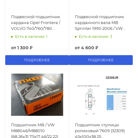
Подвесной подшипник
Подвесной подшипник
кардана Opel Frontera /
карданного вала MB
VOLVO 740/760/780
Sprinter 1995-2006 / VW
08/81-07/92, 960 II 09/94-
LT 28-35 A9014110412
Есть в наличии: 1
Есть в наличии: 3
08/96, S90/V90 11/96-12/98
от
1 300 ₽
от
4 600 ₽
ПОДРОБНЕЕ
ПОДРОБНЕЕ
Подшипник MB / VW
Подшипник ступицы
M88046/M88010
роликовый 7609 (32309)
(68,26x31,75x17,46/22,22)
45x100x38.25