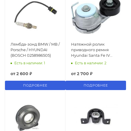
Лямбда-зонд BMW / MB /
Натяжной ролик
Porsche / HYUNDAI
приводного ремня
(BOSCH 0258986505)
Hyundai Santa Fe IV
2018-2025
Есть в наличии: 1
Есть в наличии: 2
от
2 600 ₽
от
2 700 ₽
ПОДРОБНЕЕ
ПОДРОБНЕЕ