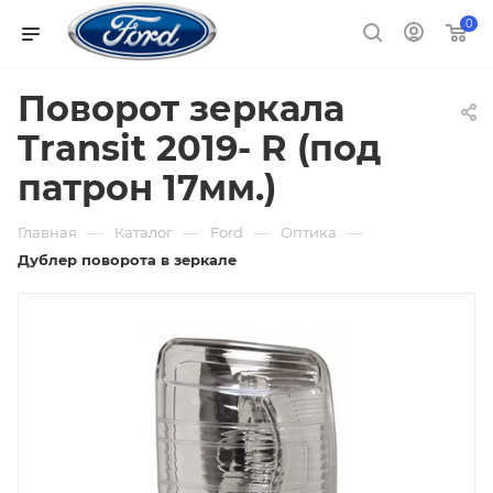
0
Поворот зеркала
Transit 2019- R (под
патрон 17мм.)
—
—
—
—
Главная
Каталог
Ford
Оптика
Дублер поворота в зеркале