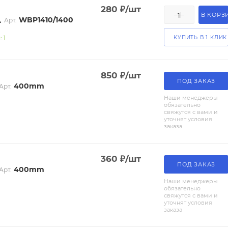
280
₽
/шт
В КОРЗ
WBP1410/1400
A
Арт.
 1
КУПИТЬ В 1 КЛИК
850
₽
/шт
ПОД ЗАКАЗ
400mm
Арт.
Наши менеджеры
обязательно
свяжутся с вами и
уточнят условия
заказа
360
₽
/шт
ПОД ЗАКАЗ
400mm
Арт.
Наши менеджеры
обязательно
свяжутся с вами и
уточнят условия
заказа