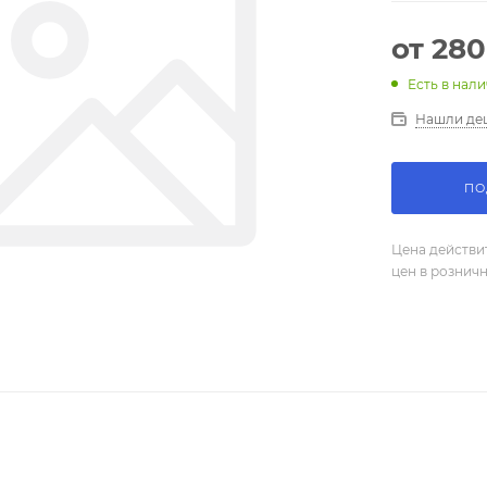
от
280
Есть в нали
Нашли де
ПО
Цена действи
цен в рознич