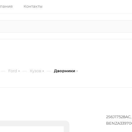
пания
Контакты
—
—
—
Ford
Кузов
Дворники
2S6J17528AC,
BENZA339700