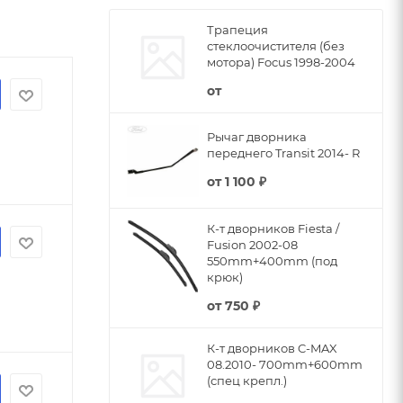
Трапеция
стеклоочистителя (без
мотора) Focus 1998-2004
от
Рычаг дворника
переднего Transit 2014- R
от
1 100 ₽
К-т дворников Fiesta /
Fusion 2002-08
550mm+400mm (под
крюк)
от
750 ₽
К-т дворников C-MAX
08.2010- 700mm+600mm
(спец крепл.)