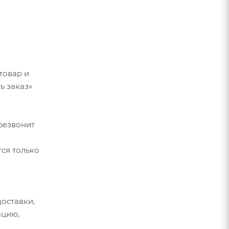
товар и
ь заказ»
резвонит
ся только
оставки,
ацию,