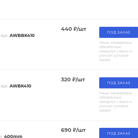
440
₽
/шт
ПОД ЗАКАЗ
AWBBK410
Арт.
Наши менеджеры
обязательно
свяжутся с вами и
уточнят условия
заказа
320
₽
/шт
ПОД ЗАКАЗ
AWBK410
Арт.
Наши менеджеры
обязательно
свяжутся с вами и
уточнят условия
заказа
690
₽
/шт
ПОД ЗАКАЗ
400mm
т.