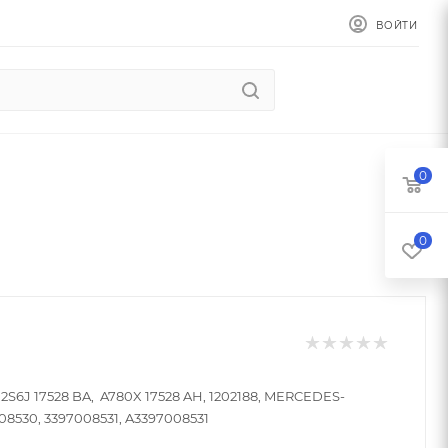
ВОЙТИ
0
0
 2S6J 17528 BA, A780X 17528 AH, 1202188, MERCEDES-
8530, 3397008531, A3397008531