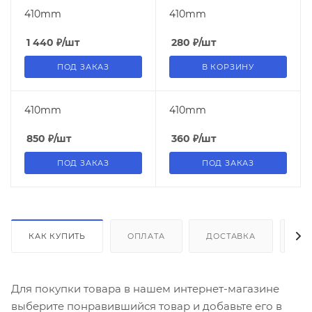
410mm
410mm
1 440
₽
/шт
280
₽
/шт
ПОД ЗАКАЗ
В КОРЗИНУ
410mm
410mm
850
₽
/шт
360
₽
/шт
ПОД ЗАКАЗ
ПОД ЗАКАЗ
КАК КУПИТЬ
ОПЛАТА
ДОСТАВКА
ДО
Для покупки товара в нашем интернет-магазине
выберите понравившийся товар и добавьте его в