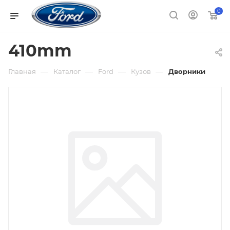
0
410mm
—
—
—
—
Главная
Каталог
Ford
Кузов
Дворники