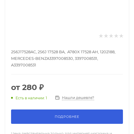
2S6J17528AC, 2S6J 17528 BA, A780X 17528 AH, 1202188,
MERCEDES-BENZA3397008530, 3397008531,
A3397008531
от
280 ₽
Нашли дешевле?
Есть в наличии: 1
ПОДРОБНЕЕ
Цена действительна только для интернет-магазина и