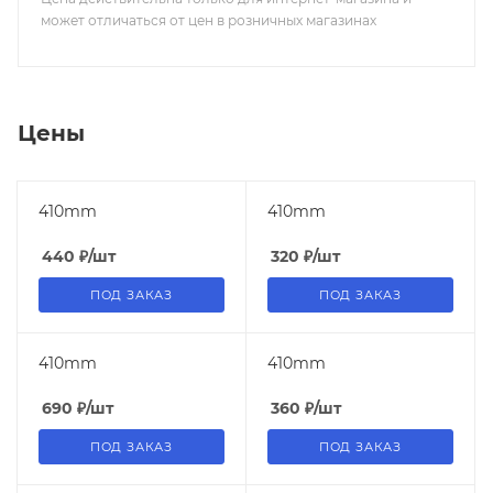
может отличаться от цен в розничных магазинах
Цены
410mm
410mm
440
₽
/шт
320
₽
/шт
ПОД ЗАКАЗ
ПОД ЗАКАЗ
410mm
410mm
690
₽
/шт
360
₽
/шт
ПОД ЗАКАЗ
ПОД ЗАКАЗ