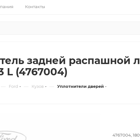
пания
Контакты
тель задней распашной л
3 L (4767004)
—
—
—
Ford
Кузов
Уплотнители дверей
4767004, 180