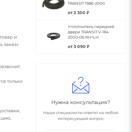
TRANSIT 1986-2000
от
3 300 ₽
Уплотнитель передней
двери TRANSIT V-184
товар и
2000-06 RH=LH
ь заказ»
от
3 090 ₽
резвонит
ся только
Нужна консультация?
оставки,
Наши специалисты ответят на любой
ацию,
интересующий вопрос