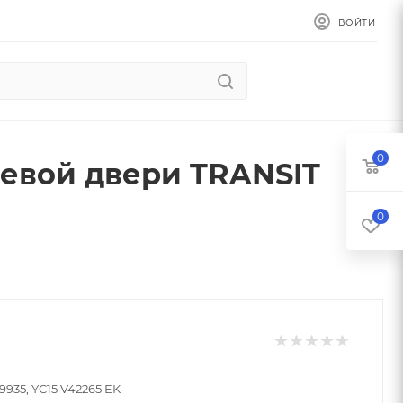
ВОЙТИ
0
евой двери TRANSIT
0
9935, YC15 V42265 EK