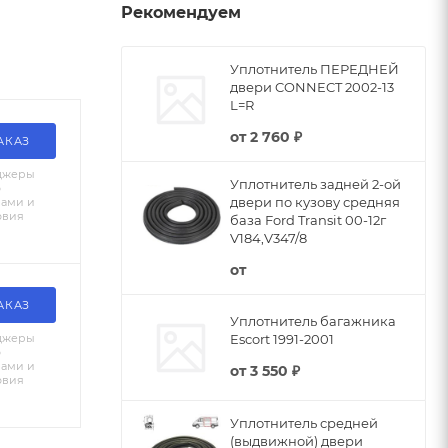
Рекомендуем
Уплотнитель ПЕРЕДНЕЙ
двери CONNECT 2002-13
L=R
от
2 760 ₽
АКАЗ
джеры
Уплотнитель задней 2-ой
о
двери по кузову средняя
вами и
овия
база Ford Transit 00-12г
V184,V347/8
от
АКАЗ
Уплотнитель багажника
джеры
Escort 1991-2001
о
вами и
от
3 550 ₽
овия
Уплотнитель средней
(выдвижной) двери