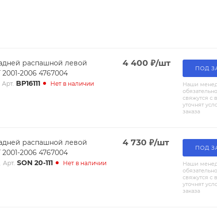
4 400
₽
/шт
задней распашной левой
ПОД З
 2001-2006 4767004
BP16111
Арт.
Нет в наличии
Наши мене
обязательн
свяжутся с 
уточнят усл
заказа
4 730
₽
/шт
задней распашной левой
ПОД З
 2001-2006 4767004
SON 20-111
Арт.
Нет в наличии
Наши мене
обязательн
свяжутся с 
уточнят усл
заказа