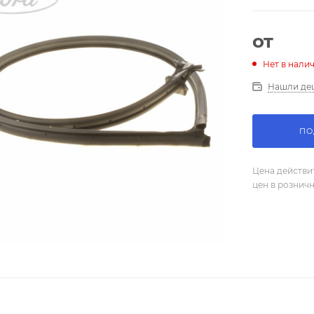
от
Нет в нали
Нашли де
ПО
Цена действи
цен в рознич