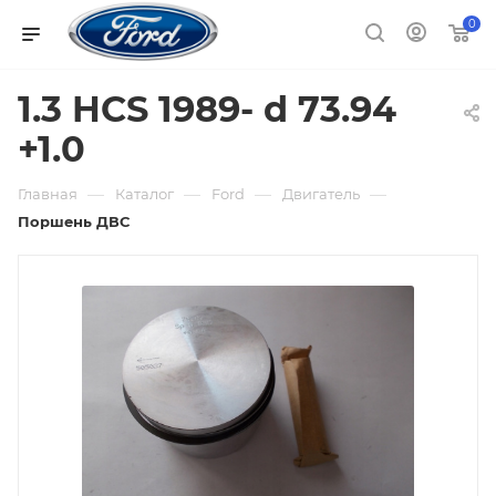
0
1.3 HCS 1989- d 73.94
+1.0
—
—
—
—
Главная
Каталог
Ford
Двигатель
Поршень ДВС