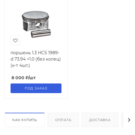
поршень 1.3 HCS 1989-
d 73.94 +1.0 (без колец)
(к-т 4шт.)
8 000
₽
/шт
ПОД ЗАКАЗ
КАК КУПИТЬ
ОПЛАТА
ДОСТАВКА
ДО