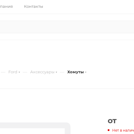
пания
Контакты
—
—
—
Ford
Аксессуары
Хомуты
от
Нет в нали