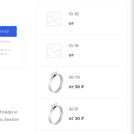
10-32
от
АКАЗ
джеры
10-18
о
вами и
овия
от
50-70
от
30 ₽
32-51
товар и
от
30 ₽
ь заказ»