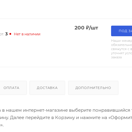
200
₽
/шт
ПОД З
3
рт.
Нет в наличии
Наши мене
обязательн
свяжутся с 
уточнят усл
заказа
ОПЛАТА
ДОСТАВКА
ДОПОЛНИТЕЛЬНО
а в нашем интернет-магазине выберите понравившийся 
зину. Далее перейдите в Корзину и нажмите на «Оформит
».