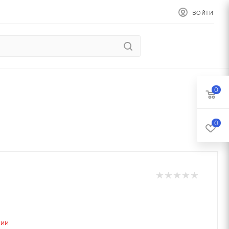
ВОЙТИ
0
0
чии