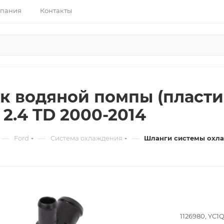
пания
Контакты
к водяной помпы (пласт
2.4 TD 2000-2014
—
—
—
Ford
Система охлаждения
Шланги системы охл
1126980, YC1Q