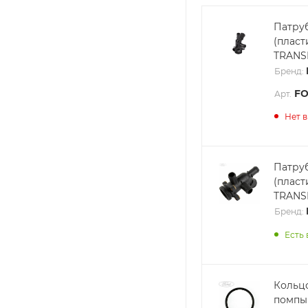
Патру
(плас
TRANSI
Бренд:
FO
Арт.
Нет 
Патру
(плас
TRANSI
Бренд:
Есть 
Кольцо
помпы