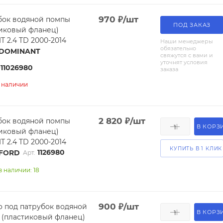
970
₽
/шт
бок водяной помпы
ПОД ЗАКАЗ
тиковый фланец)
T 2.4 TD 2000-2014
Наши менеджеры
обязательно
DOMINANT
свяжутся с вами и
уточнят условия
11026980
заказа
в наличии
2 820
₽
/шт
бок водяной помпы
В КОРЗ
тиковый фланец)
T 2.4 TD 2000-2014
КУПИТЬ В 1 КЛИК
1126980
FORD
Арт.
в наличии: 18
900
₽
/шт
 под патрубок водяной
В КОРЗ
 (пластиковый фланец)