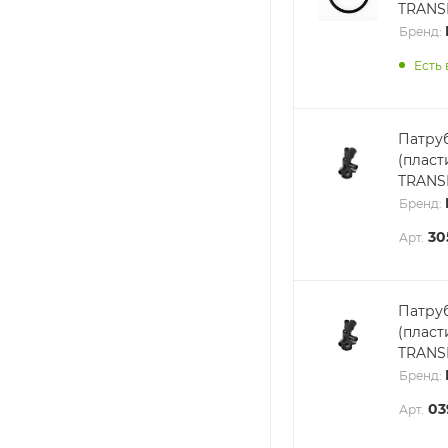
TRANSI
Бренд:
Есть 
Патру
(плас
TRANSI
Бренд:
30
Арт.
Патру
(плас
TRANSI
Бренд:
03
Арт.