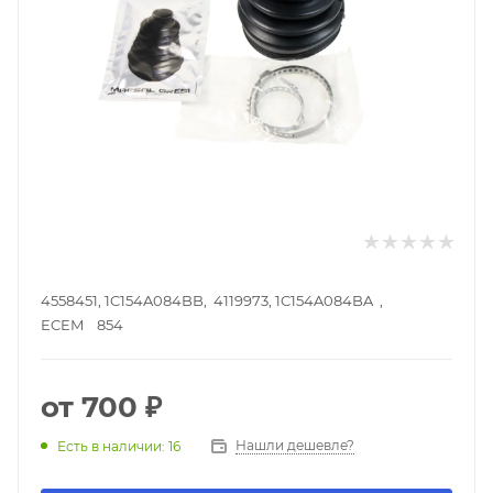
4558451, 1C154A084BB, 4119973, 1C154A084BA ,
ECEM 854
от
700 ₽
Нашли дешевле?
Есть в наличии: 16