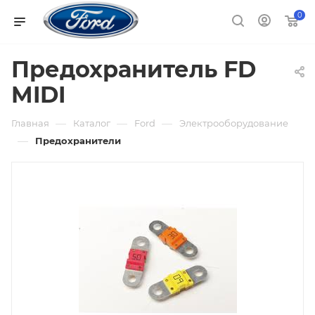
0
Предохранитель FD
MIDI
—
—
—
Главная
Каталог
Ford
Электрооборудование
—
Предохранители