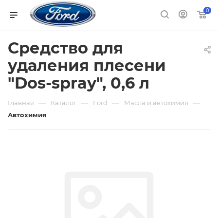
0
Средство для
удаления плесени
"Dos-spray", 0,6 л
—
—
—
—
Главная
Каталог
Ford
Масла и автохимия
Автохимия