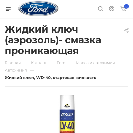
0
Жидкий ключ
(аэрозоль)- смазка
проникающая
—
—
—
—
Главная
Каталог
Ford
Масла и автохимия
—
Автохимия
Жидкий ключ, WD-40, стартовая жидкость