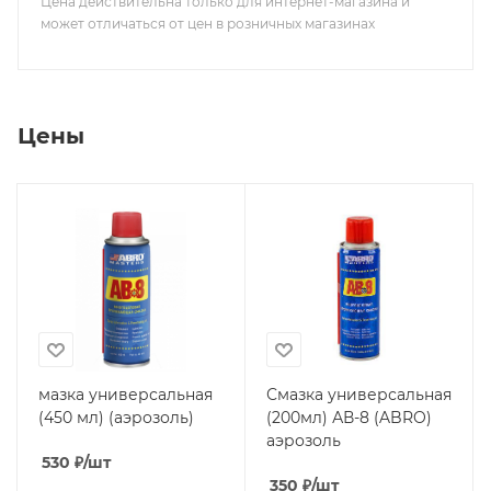
Цена действительна только для интернет-магазина и
может отличаться от цен в розничных магазинах
Цены
мазка универсальная
Смазка универсальная
(450 мл) (аэрозоль)
(200мл) АВ-8 (ABRO)
аэрозоль
530
₽
/шт
350
₽
/шт