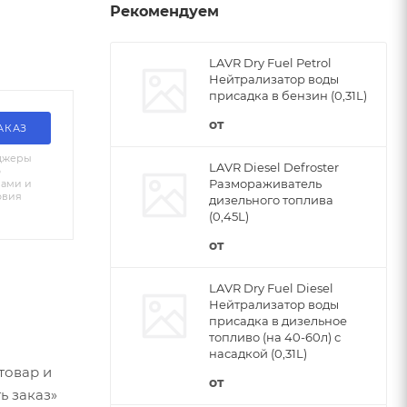
Рекомендуем
LAVR Dry Fuel Petrol
Нейтрализатор воды
присадка в бензин (0,31L)
от
АКАЗ
джеры
LAVR Diesel Defroster
о
Размораживатель
вами и
овия
дизельного топлива
(0,45L)
от
LAVR Dry Fuel Diesel
Нейтрализатор воды
присадка в дизельное
топливо (на 40-60л) с
насадкой (0,31L)
товар и
от
ь заказ»