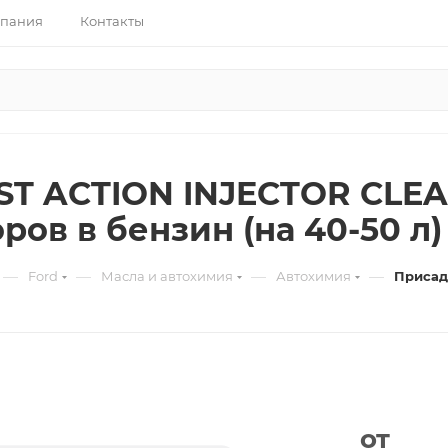
пания
Контакты
T ACTION INJECTOR CLEA
ов в бензин (на 40-50 л) 
—
—
—
—
Ford
Масла и автохимия
Автохимия
Присад
от