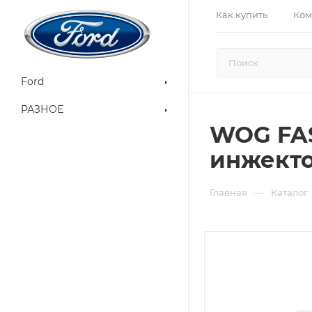
Как купить
Ком
Ford
РАЗНОЕ
WOG FAS
инжектор
—
Главная
Каталог