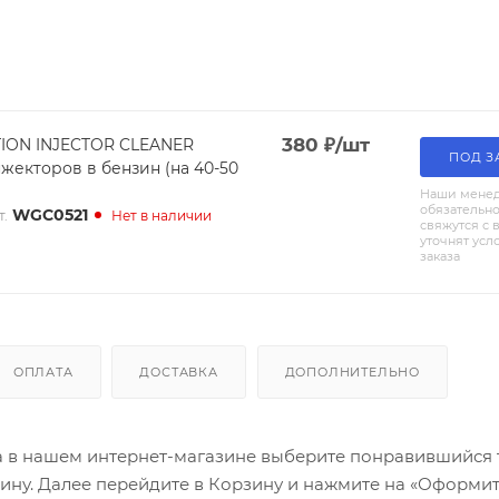
380
₽
/шт
ION INJECTOR CLEANER
ПОД З
жекторов в бензин (на 40-50
Наши мене
обязательн
WGC0521
т.
Нет в наличии
свяжутся с 
уточнят усл
заказа
ОПЛАТА
ДОСТАВКА
ДОПОЛНИТЕЛЬНО
а в нашем интернет-магазине выберите понравившийся 
зину. Далее перейдите в Корзину и нажмите на «Оформит