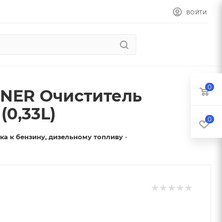
ВОЙТИ
0
NER Очиститель
(0,33L)
0
ка к бензину, дизельному топливу