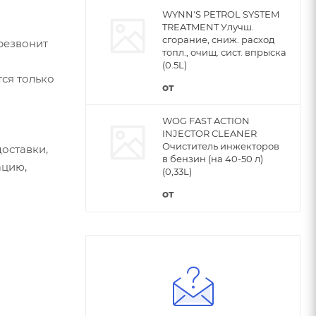
WYNN'S PETROL SYSTEM
TREATMENT Улучш.
сгорание, сниж. расход
резвонит
топл., очищ. сист. впрыска
(0.5L)
ся только
от
WOG FAST ACTION
INJECTOR CLEANER
Очиститель инжекторов
оставки,
в бензин (на 40-50 л)
ацию,
(0,33L)
от