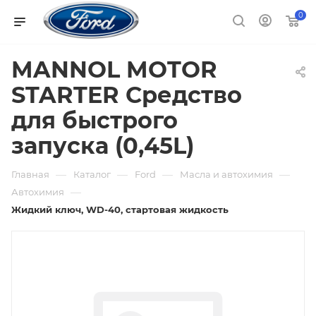
0
MANNOL MOTOR
STARTER Средство
для быстрого
запуска (0,45L)
—
—
—
—
Главная
Каталог
Ford
Масла и автохимия
—
Автохимия
Жидкий ключ, WD-40, стартовая жидкость