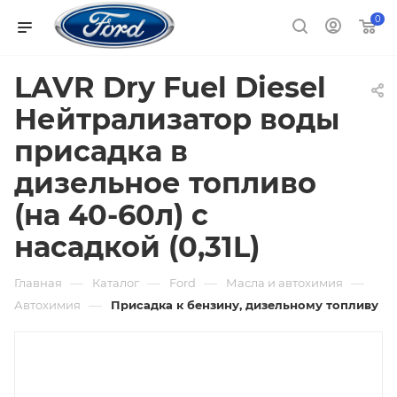
0
LAVR Dry Fuel Diesel
Нейтрализатор воды
присадка в
дизельное топливо
(на 40-60л) с
насадкой (0,31L)
—
—
—
—
Главная
Каталог
Ford
Масла и автохимия
—
Автохимия
Присадка к бензину, дизельному топливу