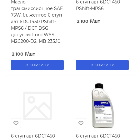
Масло
6 ступ авт 6DCT450
трансмиссионное SAE
PShift-MPS6
75W, 1л, желтое 6 ступ
2 100
₽
/шт
авт 6DCT450 PShift-
MPS6 / DCT DSG
допуски: Ford WSS-
M2C200-D2, MB 235.10
2 100
₽
/шт
В КОРЗИНУ
В КОРЗИНУ
6 ступ авт 6DCT450
6 ступ авт 6DCT450