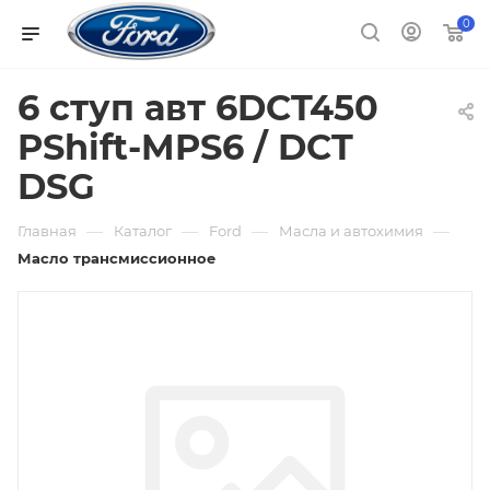
0
6 ступ авт 6DCT450
PShift-MPS6 / DCT
DSG
—
—
—
—
Главная
Каталог
Ford
Масла и автохимия
Масло трансмиссионное