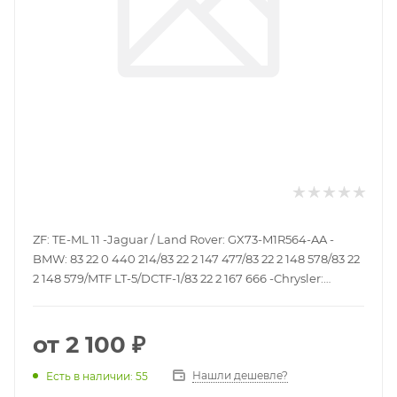
ZF: TE-ML 11 -Jaguar / Land Rover: GX73-M1R564-AA -
BMW: 83 22 0 440 214/83 22 2 147 477/83 22 2 148 578/83 22
2 148 579/MTF LT-5/DCTF-1/83 22 2 167 666 -Chrysler:
Chrysler -Ford: WSS-M2C 936-A -MB: 236.21/236.24 -PSA:
9734.S2 -Porsche: 999.917.080.00
от
2 100 ₽
Нашли дешевле?
Есть в наличии: 55