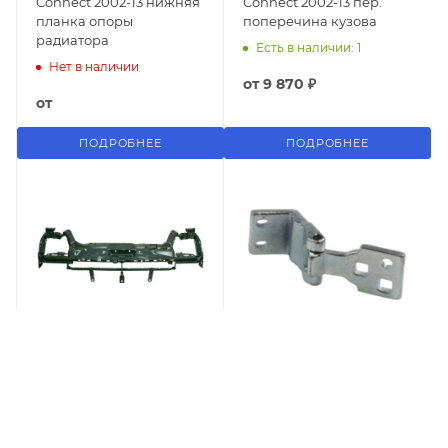
Connect 2002-13 нижняя
Connect 2002-13 пер.
планка опоры
поперечина кузова
радиатора
Есть в наличии: 1
Нет в наличии
от
9 870 ₽
от
ПОДРОБНЕЕ
ПОДРОБНЕЕ
Connect 2002-13
Connect 2002-13 Петля
Передняя панель под
задней двери (на 180*)
фары
Нет в наличии
Есть в наличии: 1
от