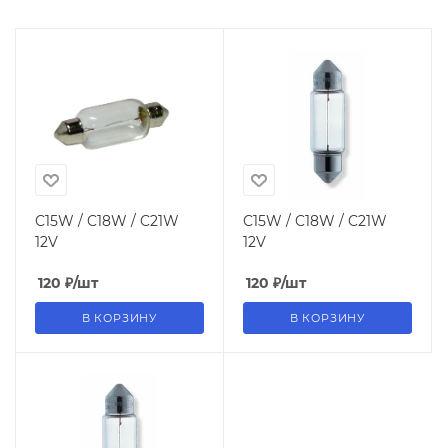
C15W / C18W / C21W
C15W / C18W / C21W
12V
12V
120
₽
/шт
120
₽
/шт
В КОРЗИНУ
В КОРЗИНУ