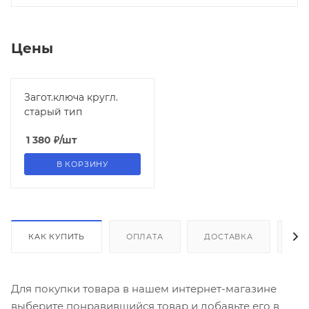
Цены
Загот.ключа кругл.
старый тип
1 380
₽
/шт
В КОРЗИНУ
КАК КУПИТЬ
ОПЛАТА
ДОСТАВКА
ДО
Для покупки товара в нашем интернет-магазине
выберите понравившийся товар и добавьте его в