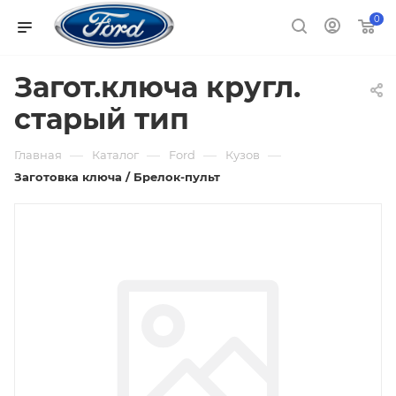
0
Загот.ключа кругл.
старый тип
—
—
—
—
Главная
Каталог
Ford
Кузов
Заготовка ключа / Брелок-пульт