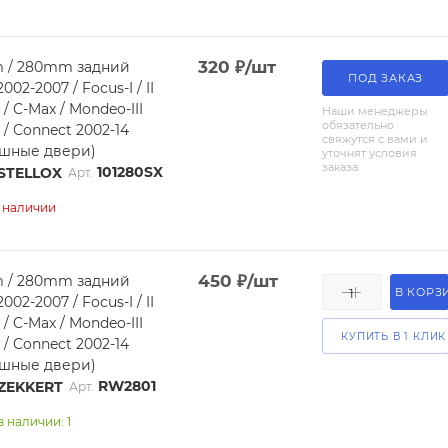
320
₽
/шт
 / 280mm задний
ПОД ЗАКАЗ
2002-2007 / Focus-I / II
 / C-Max / Mondeo-III
Наши менеджеры
обязательно
r / Connect 2002-14
свяжутся с вами и
ашные двери)
уточнят условия
заказа
101280SX
STELLOX
Арт.
в наличии
450
₽
/шт
 / 280mm задний
В КОРЗ
2002-2007 / Focus-I / II
 / C-Max / Mondeo-III
КУПИТЬ В 1 КЛИК
r / Connect 2002-14
ашные двери)
RW2801
ZEKKERT
Арт.
в наличии: 1