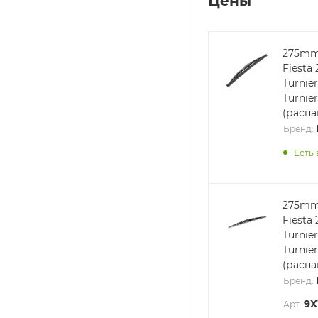
Цены
275mm
Fiesta 
Turnier
Turnie
(расп
Бренд:
Есть 
275mm
Fiesta 
Turnier
Turnie
(расп
Бренд:
9X
Арт.