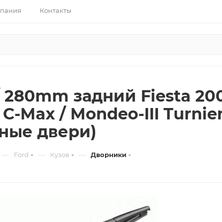
пания
Контакты
280mm задний Fiesta 2002-
/ C-Max / Mondeo-III Turnie
ные двери)
—
—
—
Ford
Кузов
Дворники