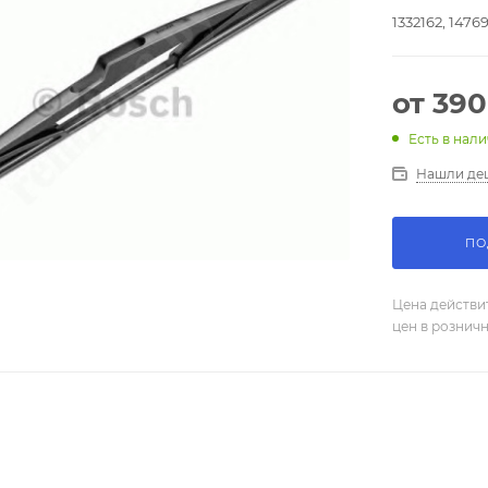
1332162, 1476
от
390
Есть в нали
Нашли де
ПО
Цена действи
цен в рознич