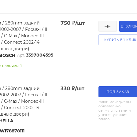
750
₽
/шт
 / 280mm задний
В КОРЗ
2002-2007 / Focus-I / II
 / C-Max / Mondeo-III
КУПИТЬ В 1 КЛИК
r / Connect 2002-14
ашные двери)
3397004595
BOSCH
Арт.
в наличии: 1
330
₽
/шт
 / 280mm задний
ПОД ЗАКАЗ
2002-2007 / Focus-I / II
 / C-Max / Mondeo-III
Наши менеджеры
обязательно
r / Connect 2002-14
свяжутся с вами и
ашные двери)
уточнят условия
заказа
HELLA
W178878111