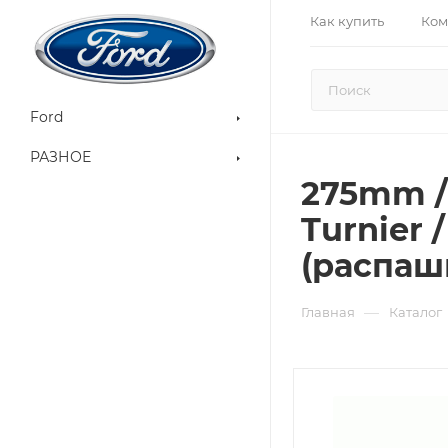
Как купить
Ком
Ford
РАЗНОЕ
275mm / 
Turnier 
(распаш
—
Главная
Каталог