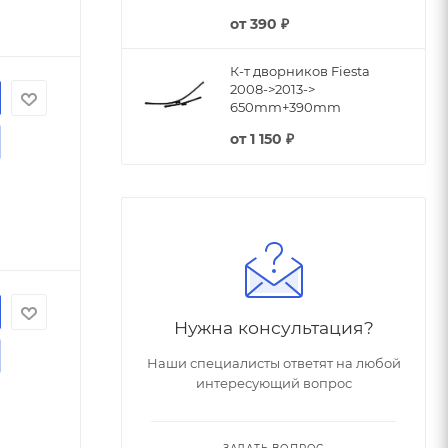
от
390 ₽
К-т дворников Fiesta
2008->2013->
ИНУ
650mm+390mm
от
1 150 ₽
ИНУ
Нужна консультация?
Наши специалисты ответят на любой
интересующий вопрос