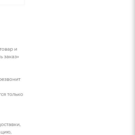
товар и
ь заказ»
резвонит
ся только
оставки,
ацию,