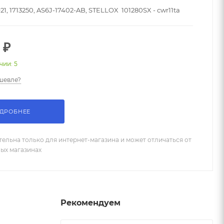
921, 1713250, AS6J-17402-AB, STELLOX 101280SX - cwr11ta
 ₽
чии: 5
шевле?
ДРОБНЕЕ
тельна только для интернет-магазина и может отличаться от
ных магазинах
Рекомендуем