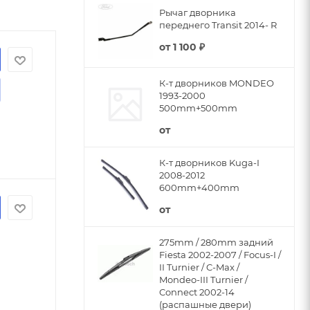
Рычаг дворника
переднего Transit 2014- R
от
1 100 ₽
ИНУ
К-т дворников MONDEO
1993-2000
500mm+500mm
от
К-т дворников Kuga-I
2008-2012
600mm+400mm
от
275mm / 280mm задний
Fiesta 2002-2007 / Focus-I /
II Turnier / C-Max /
Mondeo-III Turnier /
Connect 2002-14
(распашные двери)