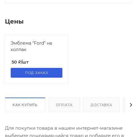
Цены
Эмблема "Ford" на
колпак
50
₽
/шт
ПОД ЗАКАЗ
КАК КУПИТЬ
ОПЛАТА
ДОСТАВКА
ДО
Для покупки товара в нашем интернет-магазине
выберите понравившийся товар и добавьте его в