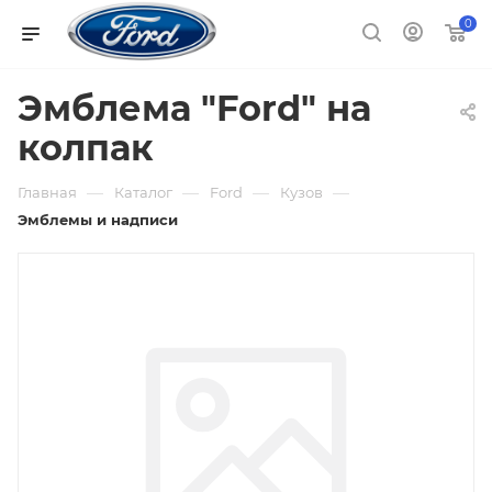
0
Эмблема "Ford" на
колпак
—
—
—
—
Главная
Каталог
Ford
Кузов
Эмблемы и надписи