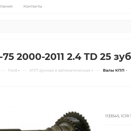
пания
Контакты
-75 2000-2011 2.4 TD 25 зу
—
—
—
Ford
КПП ручная и автоматическая
Валы КПП
1133545, 1C1R 