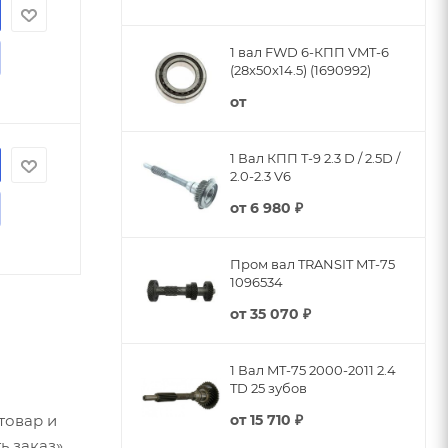
ИНУ
1 вал FWD 6-КПП VMT-6
(28x50x14.5) (1690992)
от
1 Вал КПП T-9 2.3 D / 2.5D /
ИНУ
2.0-2.3 V6
от
6 980 ₽
Пром вал TRANSIT MT-75
1096534
от
35 070 ₽
1 Вал MT-75 2000-2011 2.4
TD 25 зубов
товар и
от
15 710 ₽
ь заказ»