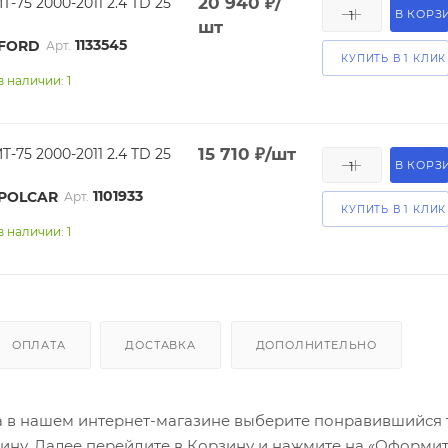
20 940
₽
/
T-75 2000-2011 2.4 TD 25
В КОРЗ
шт
1133545
FORD
Арт.
КУПИТЬ В 1 КЛИК
в наличии: 1
15 710
₽
/шт
T-75 2000-2011 2.4 TD 25
В КОРЗ
1101933
POLCAR
Арт.
КУПИТЬ В 1 КЛИК
в наличии: 1
ОПЛАТА
ДОСТАВКА
ДОПОЛНИТЕЛЬНО
а в нашем интернет-магазине выберите понравившийся 
зину. Далее перейдите в Корзину и нажмите на «Оформит