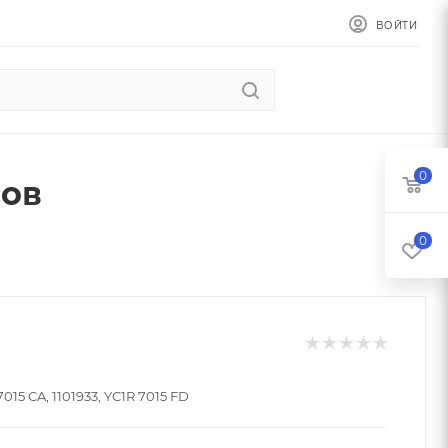
ВОЙТИ
0
бов
0
7015 CA, 1101933, YC1R 7015 FD