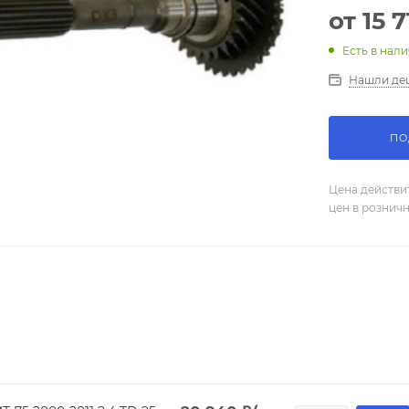
от
15 7
Есть в нали
Нашли де
ПО
Цена действи
цен в рознич