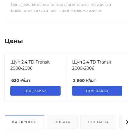
Цена действительна только для интернет-магазина и
может отличаться от цен в розничных магазинах
Цены
Щуп 2.4 TD Transit
Щуп 2.4 TD Transit
2000-2006
2000-2006
630
₽
/шт
2 960
₽
/шт
ПОД ЗАКАЗ
ПОД ЗАКАЗ
КАК КУПИТЬ
ОПЛАТА
ДОСТАВКА
ДО