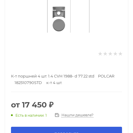
К-т поршней 4 шт. 1.4 CVH 1988- d 77.22 std POLCAR
182510790STD к-т 4 шт.
от
17 450 ₽
Нашли дешевле?
Есть в наличии: 1