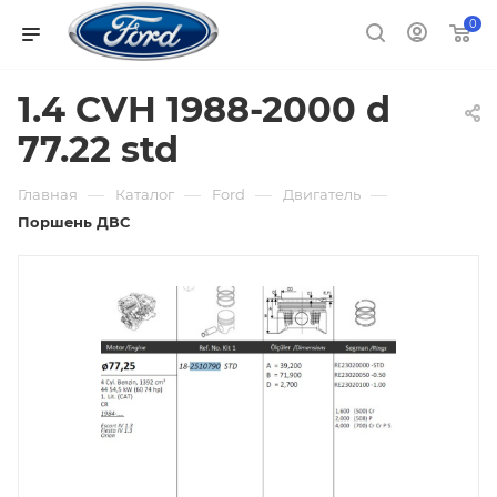
0
1.4 CVH 1988-2000 d
77.22 std
—
—
—
—
Главная
Каталог
Ford
Двигатель
Поршень ДВС