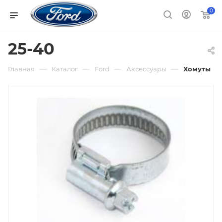
0
25-40
—
—
—
—
Главная
Каталог
Ford
Аксессуары
Хомуты