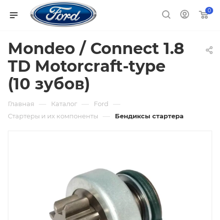
0
Mondeo / Connect 1.8
TD Motorcraft-type
(10 зубов)
—
—
—
Главная
Каталог
Ford
—
Стартеры и их компоненты
Бендиксы стартера