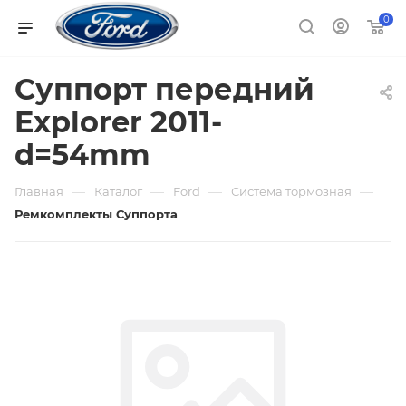
0
Суппорт передний
Explorer 2011-
d=54mm
—
—
—
—
Главная
Каталог
Ford
Система тормозная
Ремкомплекты Суппорта