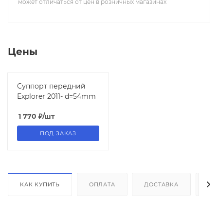
может отличаться от цен в розничных магазинах
Цены
Суппорт передний
Explorer 2011- d=54mm
1 770
₽
/шт
ПОД ЗАКАЗ
КАК КУПИТЬ
ОПЛАТА
ДОСТАВКА
ДО