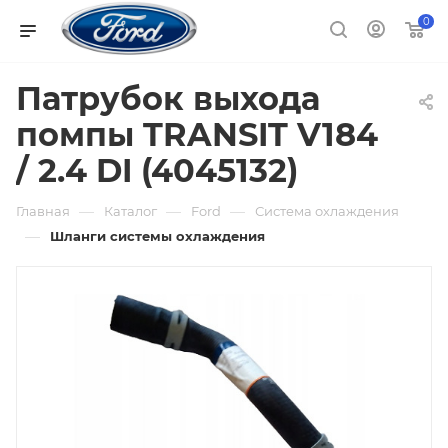
0
Патрубок выхода
помпы TRANSIT V184
/ 2.4 DI (4045132)
—
—
—
Главная
Каталог
Ford
Система охлаждения
—
Шланги системы охлаждения