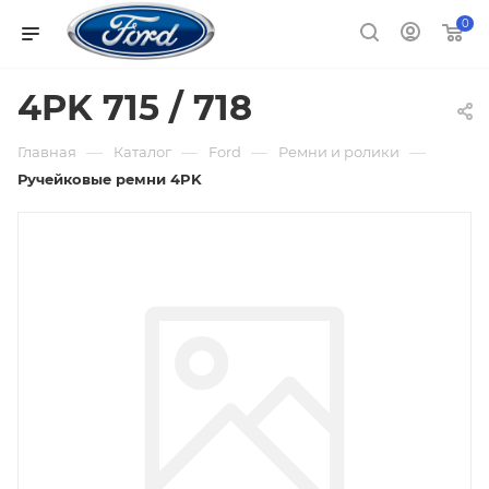
0
4PK 715 / 718
—
—
—
—
Главная
Каталог
Ford
Ремни и ролики
Ручейковые ремни 4PK