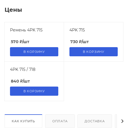
Цены
Ремень 4PK 715
4PK 715
570
₽
/шт
730
₽
/шт
В КОРЗИНУ
В КОРЗИНУ
4PK 715 / 718
840
₽
/шт
В КОРЗИНУ
КАК КУПИТЬ
ОПЛАТА
ДОСТАВКА
ДО