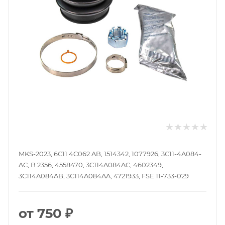
MKS-2023, 6C11 4C062 AB, 1514342, 1077926, 3C11-4A084-
AC, B 2356, 4558470, 3C114A084AC, 4602349,
3C114A084AB, 3C114A084AA, 4721933, FSE 11-733-029
от
750 ₽