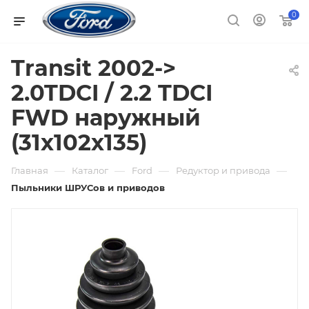
0
Transit 2002->
2.0TDCI / 2.2 TDCI
FWD наружный
(31x102x135)
—
—
—
—
Главная
Каталог
Ford
Редуктор и привода
Пыльники ШРУСов и приводов