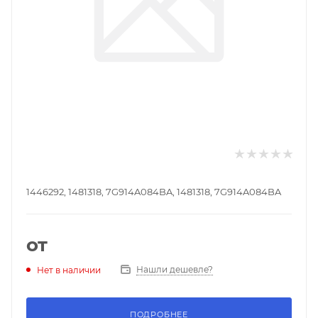
1446292, 1481318, 7G914A084BA, 1481318, 7G914A084BA
от
Нашли дешевле?
Нет в наличии
ПОДРОБНЕЕ