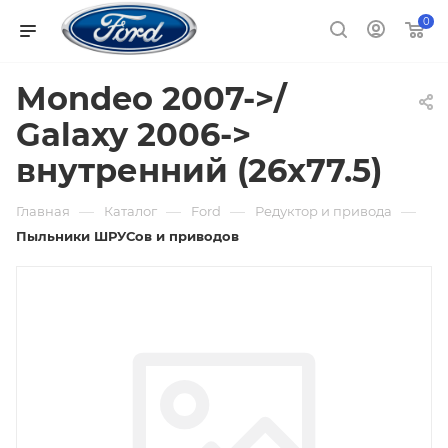
0
Mondeo 2007->/
Galaxy 2006->
внутренний (26x77.5)
—
—
—
—
Главная
Каталог
Ford
Редуктор и привода
Пыльники ШРУСов и приводов