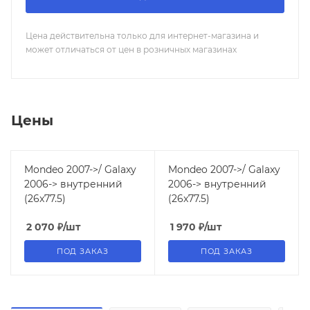
Цена действительна только для интернет-магазина и
может отличаться от цен в розничных магазинах
Цены
Mondeo 2007->/ Galaxy
Mondeo 2007->/ Galaxy
2006-> внутренний
2006-> внутренний
(26x77.5)
(26x77.5)
2 070
₽
/шт
1 970
₽
/шт
ПОД ЗАКАЗ
ПОД ЗАКАЗ