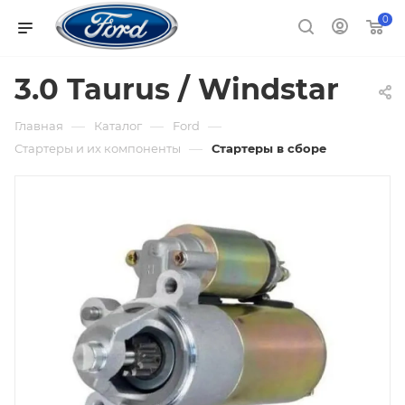
0
3.0 Taurus / Windstar
—
—
—
Главная
Каталог
Ford
—
Стартеры и их компоненты
Стартеры в сборе