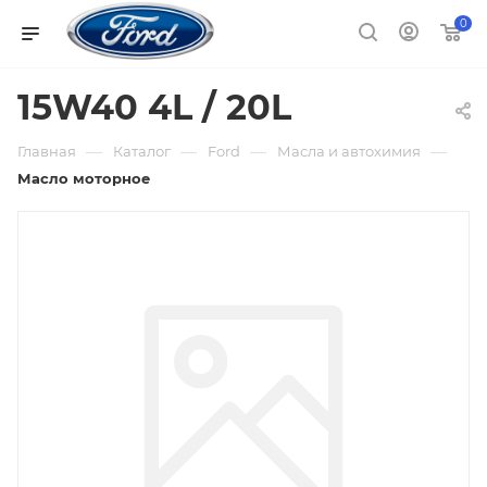
0
15W40 4L / 20L
—
—
—
—
Главная
Каталог
Ford
Масла и автохимия
Масло моторное