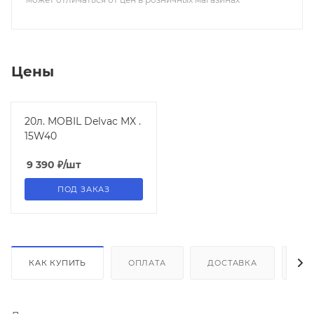
Цены
20л. MOBIL Delvac MX .
15W40
9 390
₽
/шт
ПОД ЗАКАЗ
КАК КУПИТЬ
ОПЛАТА
ДОСТАВКА
ДО